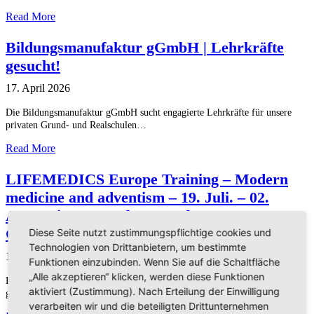
Read More
Bildungsmanufaktur gGmbH | Lehrkräfte
gesucht!
17. April 2026
Die Bildungsmanufaktur gGmbH sucht engagierte Lehrkräfte für unsere
privaten Grund- und Realschulen…
Read More
LIFEMEDICS Europe Training – Modern
medicine and adventism – 19. Juli. – 02.
August in Portugal. EUD Abt.
Gesundheitswesen
Diese Seite nutzt zustimmungspflichtige cookies und
Technologien von Drittanbietern, um bestimmte
17. April 2026
Funktionen einzubinden. Wenn Sie auf die Schaltfläche
„Alle akzeptieren“ klicken, werden diese Funktionen
Bist Du … Medizinstudent/in mit adventistischem Hintergrund? … Frisch
aktiviert (Zustimmung). Nach Erteilung der Einwilligung
graduierte/r Arzt/Ärztin? Ode…
verarbeiten wir und die beteiligten Drittunternehmen