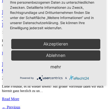
Read More
Ihre personenbezogenen Daten zu unterschiedlichen
Zwecken. Detaillierte Informationen zu Zweck,
Rückblick-Video – Webinar am 18.02.2026 –
Rechtsgrundlage und Drittunternehmen finden Sie
The power of Food – Die Kraft der
unter der Schaltfläche „Weitere Informationen“ und in
unserer Datenschutzerklärung. Sie können Ihre
Ernährung
Einwilligung jederzeit widerrufen.
17. April 2026
Hast du das letzte Webinar verpasst und möchtest die Webinar-Serie
Akzeptieren
nachschauen? Dann lade ich dich e…
Read More
Ablehnen
Projekt 7 – Missionskongress 2026 | 29.04. –
mehr
03.05. | Puschendorf
27. Februar 2026
Powered by
&
Liebe Freunde, es ist wieder soweit! Mit großer Vorfreude laden wir euch
hiermit ganz herzlich zu un…
Read More
← Previous