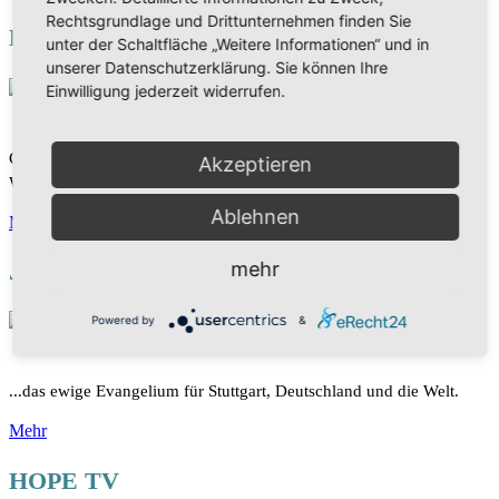
Rechtsgrundlage und Drittunternehmen finden Sie
DAS WORT
unter der Schaltfläche „Weitere Informationen“ und in
unserer Datenschutzerklärung. Sie können Ihre
Einwilligung jederzeit widerrufen.
Christliches Fernsehen - spannende Sendungen rund um Gottes
Akzeptieren
Wort. Die Bibel mit neuen Augen sehen und verstehen.
Ablehnen
Mehr
mehr
Joel Media Ministry
Powered by
&
...das ewige Evangelium für Stuttgart, Deutschland und die Welt.
Mehr
HOPE TV