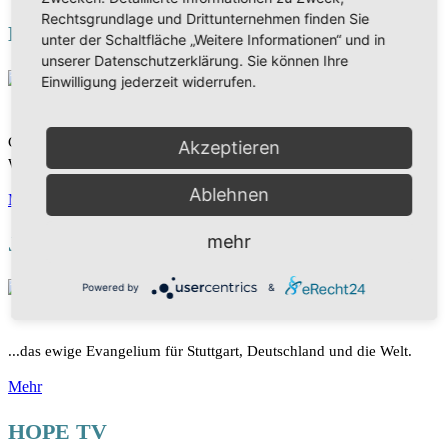
Rechtsgrundlage und Drittunternehmen finden Sie
DAS WORT
unter der Schaltfläche „Weitere Informationen“ und in
unserer Datenschutzerklärung. Sie können Ihre
Einwilligung jederzeit widerrufen.
Christliches Fernsehen - spannende Sendungen rund um Gottes
Akzeptieren
Wort. Die Bibel mit neuen Augen sehen und verstehen.
Ablehnen
Mehr
mehr
Joel Media Ministry
Powered by
&
...das ewige Evangelium für Stuttgart, Deutschland und die Welt.
Mehr
HOPE TV